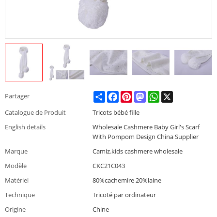
Share
Facebook
Pinterest
Mastodon
WhatsApp
X
Partager
Catalogue de Produit
Tricots bébé fille
English details
Wholesale Cashmere Baby Girl's Scarf
With Pompom Design China Supplier
Marque
Camiz.kids cashmere wholesale
Modèle
CKC21C043
Matériel
80%cachemire 20%laine
Technique
Tricoté par ordinateur
Origine
Chine