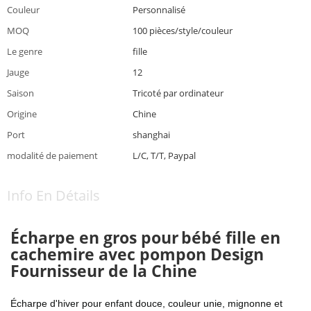
Couleur
Personnalisé
MOQ
100 pièces/style/couleur
Le genre
fille
Jauge
12
Saison
Tricoté par ordinateur
Origine
Chine
Port
shanghai
modalité de paiement
L/C, T/T, Paypal
Info En Détails
Écharpe en gros pour
bébé fille en
cachemire avec pompon Design
Fournisseur de la Chine
Écharpe d'hiver pour enfant douce, couleur unie, mignonne et