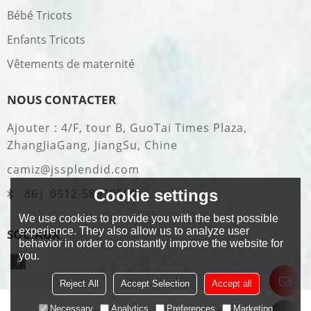
Bébé Tricots
Enfants Tricots
Vêtements de maternité
NOUS CONTACTER
Ajouter : 4/F, tour B, GuoTai Times Plaza,
ZhangJiaGang, JiangSu, Chine
camiz@jssplendid.com
Cookie settings
86）0512-58919509
We use cookies to provide you with the best possible
experience. They also allow us to analyze user
SOCIAUX
behavior in order to constantly improve the website for
you.
Reject All
Accept Selection
Accept all
Necessary
Analytics
Preferences
Marketing