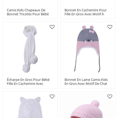
Camiz.kids Chapeaux De
Bonnet En Cachemire Pour
Bonnet Tricotés Pour Bébé
Fille En Gros Avec Motif À
Personnalisés En Gros,
Rayures Pom Fournisseur De
Chapeau D'oreille Pour
La Chine
Enfants En Laine Chaude
Écharpe En Gros Pour Bébé
Bonnet En Laine Camiz.kids
Fille En Cachemire Avec
En Gros Avec Motif De Chat
Pompon Design Fournisseur
Fournisseur De La Chine
De La Chine