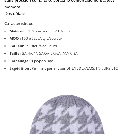
sans pression sur la tête, portez-le confortablement à tout
moment.
Des détails
Caractéristique
Matériel :
30 % cachemire 70 % laine
MOQ :
100 pièces/style/couleur
Couleur :
plusieurs couleurs
Taille :
3A-4A/4A-5A/5A-6A/6A-7A/7A-8A
Emballage : 1
pc/poly-sac
Expédition :
Par mer, par air, par DHL/FEDEX/EMS/TNT/UPS ETC