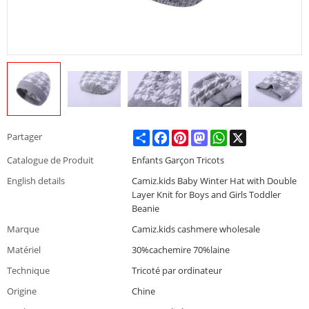
Share
Facebook
Pinterest
Mastodon
WhatsApp
X
Partager
Catalogue de Produit
Enfants Garçon Tricots
English details
Camiz.kids Baby Winter Hat with Double
Layer Knit for Boys and Girls Toddler
Beanie
Marque
Camiz.kids cashmere wholesale
Matériel
30%cachemire 70%laine
Technique
Tricoté par ordinateur
Origine
Chine